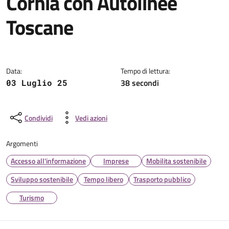
Cornia con Autolinee
Toscane
Dettagli della notizia
Data:
Tempo di lettura:
38 secondi
03 Luglio 25
Condividi
Vedi azioni
Argomenti
Accesso all'informazione
Imprese
Mobilita sostenibile
Sviluppo sostenibile
Tempo libero
Trasporto pubblico
Turismo