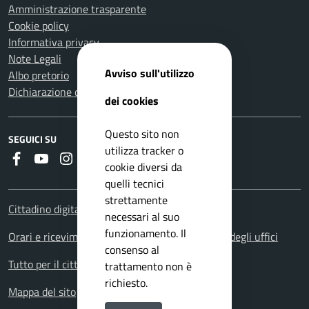
Amministrazione trasparente
Cookie policy
Informativa privacy
Note Legali
Avviso sull'utilizzo
Albo pretorio
Dichiarazione di accessibilità
dei cookies
Questo sito non
SEGUICI SU
utilizza tracker o
Faceboook
Youtube
Instagram
RSS
cookie diversi da
quelli tecnici
strettamente
Cittadino digitale - PagoPA
necessari al suo
funzionamento. Il
Orari e ricevimenti. Orario apertura al pubblico degli uffici
consenso al
Tutto per il cittadino: i servizi territoriali
trattamento non è
richiesto.
Mappa del sito