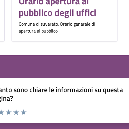
Orario apertura al
pubblico degli uffici
Comune di suvereto. Orario generale di
apertura al pubblico
nto sono chiare le informazioni su questa
gina?
da 1 a 5 stelle la pagina
a 1 stelle su 5
aluta 2 stelle su 5
Valuta 3 stelle su 5
Valuta 4 stelle su 5
Valuta 5 stelle su 5