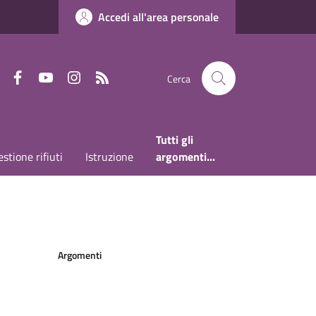
Accedi all'area personale
Faceboook
Youtube
Instagram
RSS
Cerca
Tutti gli
stione rifiuti
Istruzione
argomenti...
Argomenti