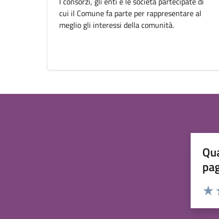
I consorzi, gli enti e le società partecipate di
cui il Comune fa parte per rappresentare al
meglio gli interessi della comunità.
Qua
pa
Valuta 
Valut
V